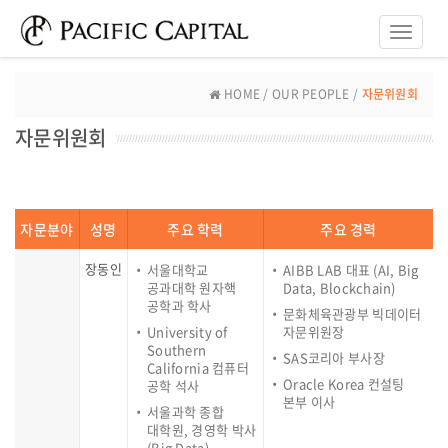
Toggle
naviga
HOME / OUR PEOPLE /
자문위원회
자문위원회
자문분야
성명
주요 학력
주요 경력
장동인
서울대학교
AIBB LAB 대표 (AI, Big
공과대학 원자핵
Data, Blockchain)
공학과 학사
문화체육관광부 빅데이터
University of
자문위원장
Southern
SAS코리아 부사장
California 컴퓨터
Oracle Korea 컨설팅
공학 석사
본부 이사
서울과학 종합
대학원, 경영학 박사
(Big Data)