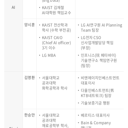
AI
KAIST 김재철
AI대학원 책임교수
양시훈
KAIST 전산학과
LG AI연구원 AI Planning
학사 (수학 부전공)
Team 팀장
KAIST CAIO
LG전자 CSO
(Chief AI officer)
신사업개발담당 책임
3기 이수
(부장)
LG MBA
인프니스(現 페타바이)
기술연구소 책임연구원
(팀장)
김명환
서울대학교
비엔에이치인베스트먼트
공과대학
대표이사
화학공학과 학사
다올인베스트먼트(舊
KTB네트워크) 팀장
기술보증기금 행원
한승만
서울대학교
베르티스 대표이사
공과대학
Bain & Company
재료공학부 학사,
매니저