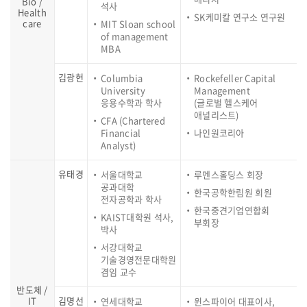
Bio /
석사
Health
SK케미칼 연구소 연구원
care
MIT Sloan school
of management
MBA
김광헌
Columbia
Rockefeller Capital
University
Management
응용수학과 학사
(글로벌 헬스케어
애널리스트)
CFA (Chartered
Financial
나인원코리아
Analyst)
유태경
서울대학교
루멘스홀딩스 회장
공과대학
한국공학한림원 회원
전자공학과 학사
한국중견기업연합회
KAIST대학원 석사,
부회장
박사
서강대학교
기술경영전문대학원
겸임 교수
반도체 /
IT
김명선
연세대학교
윈스파이어 대표이사,